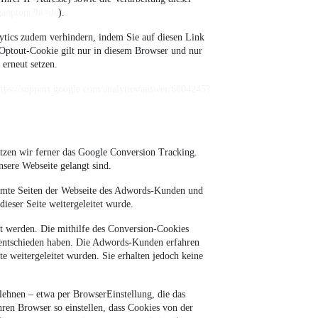
/gaoptout?hl=de
).
tics zudem verhindern, indem Sie auf diesen Link
 Optout-Cookie gilt nur in diesem Browser und nur
erneut setzen.
ttps://support.google.com/analytics/answer/6004245?
tzen wir ferner das Google Conversion Tracking.
sere Webseite gelangt sind.
timmte Seiten der Webseite des Adwords-Kunden und
ieser Seite weitergeleitet wurde.
t werden. Die mithilfe des Conversion-Cookies
g entschieden haben. Die Adwords-Kunden erfahren
e weitergeleitet wurden. Sie erhalten jedoch keine
lehnen – etwa per BrowserEinstellung, die das
ren Browser so einstellen, dass Cookies von der