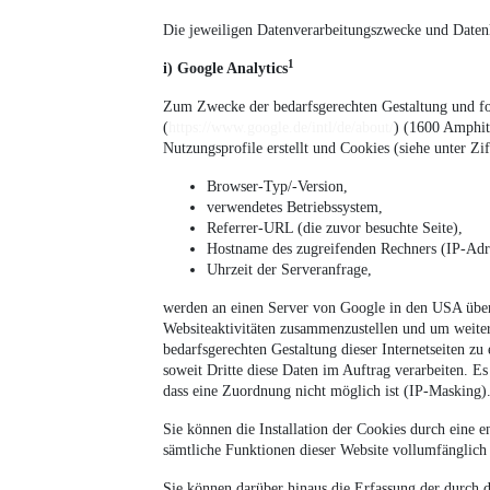
Die jeweiligen Datenverarbeitungszwecke und Daten
1
i) Google Analytics
Zum Zwecke der bedarfsgerechten Gestaltung und fo
(
https://www.google.de/intl/de/about/
) (1600 Amphi
Nutzungsprofile erstellt und Cookies (siehe unter Z
Browser-Typ/-Version,
verwendetes Betriebssystem,
Referrer-URL (die zuvor besuchte Seite),
Hostname des zugreifenden Rechners (IP-Adr
Uhrzeit der Serveranfrage,
werden an einen Server von Google in den USA über
Websiteaktivitäten zusammenzustellen und um weite
bedarfsgerechten Gestaltung dieser Internetseiten zu
soweit Dritte diese Daten im Auftrag verarbeiten. 
dass eine Zuordnung nicht möglich ist (IP-Masking)
Sie können die Installation der Cookies durch eine 
sämtliche Funktionen dieser Website vollumfänglich
Sie können darüber hinaus die Erfassung der durch d