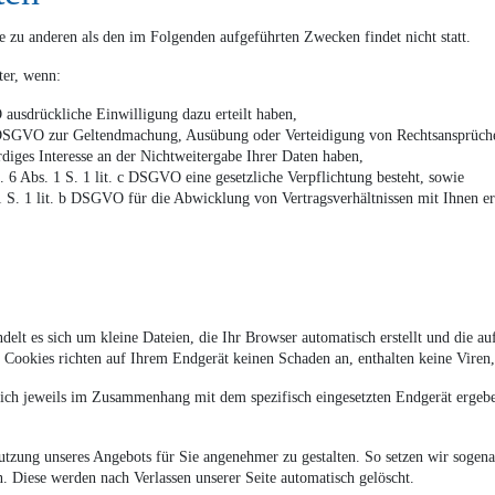
e zu anderen als den im Folgenden aufgeführten Zwecken findet nicht statt.
ter, wenn:
 ausdrückliche Einwilligung dazu erteilt haben,
 f DSGVO zur Geltendmachung, Ausübung oder Verteidigung von Rechtsansprüch
rdiges Interesse an der Nichtweitergabe Ihrer Daten haben,
t. 6 Abs. 1 S. 1 lit. c DSGVO eine gesetzliche Verpflichtung besteht, sowie
 1 S. 1 lit. b DSGVO für die Abwicklung von Vertragsverhältnissen mit Ihnen erf
ndelt es sich um kleine Dateien, die Ihr Browser automatisch erstellt und die 
 Cookies richten auf Ihrem Endgerät keinen Schaden an, enthalten keine Viren,
ich jeweils im Zusammenhang mit dem spezifisch eingesetzten Endgerät ergeben
Nutzung unseres Angebots für Sie angenehmer zu gestalten. So setzen wir sogen
n. Diese werden nach Verlassen unserer Seite automatisch gelöscht.