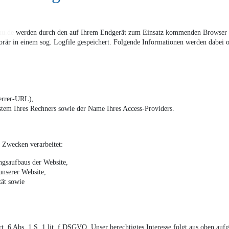
u.de
werden durch den auf Ihrem Endgerät zum Einsatz kommenden Browser a
är in einem sog. Logfile gespeichert. Folgende Informationen werden dabei oh
ferrer-URL),
stem Ihres Rechners sowie der Name Ihres Access-Providers.
 Zwecken verarbeitet:
ngsaufbaus der Website,
unserer Website,
tät sowie
rt. 6 Abs. 1 S. 1 lit. f DSGVO. Unser berechtigtes Interesse folgt aus oben au