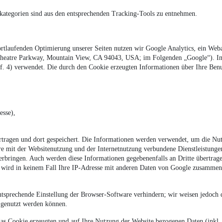
kategorien sind aus den entsprechenden Tracking-Tools zu entnehmen.
rtlaufenden Optimierung unserer Seiten nutzen wir Google Analytics, ein Web
theatre Parkway, Mountain View, CA 94043, USA; im Folgenden „Google“). 
iff. 4) verwendet. Die durch den Cookie erzeugten Informationen über Ihre Ben
esse),
tragen und dort gespeichert. Die Informationen werden verwendet, um die Nut
re mit der Websitenutzung und der Internetnutzung verbundene Dienstleistun
 erbringen. Auch werden diese Informationen gegebenenfalls an Dritte übertragen
Es wird in keinem Fall Ihre IP-Adresse mit anderen Daten von Google zusammen
.
entsprechende Einstellung der Browser-Software verhindern; wir weisen jedoch d
 genutzt werden können.
as Cookie erzeugten und auf Ihre Nutzung der Website bezogenen Daten (inkl. 