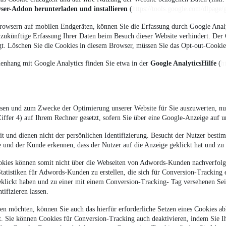
ser-Addon herunterladen und installieren
(
https://tools.google.com/dlpage
rowsern auf mobilen Endgeräten, können Sie die Erfassung durch Google Analy
e zukünftige Erfassung Ihrer Daten beim Besuch dieser Website verhindert. Der
gt. Löschen Sie die Cookies in diesem Browser, müssen Sie das Opt-out-Cookie 
nhang mit Google Analytics finden Sie etwa in der
Google AnalyticsHilfe
(
h
assen und zum Zwecke der Optimierung unserer Website für Sie auszuwerten, nu
ffer 4) auf Ihrem Rechner gesetzt, sofern Sie über eine Google-Anzeige auf un
eit und dienen nicht der persönlichen Identifizierung. Besucht der Nutzer bes
 und der Kunde erkennen, dass der Nutzer auf die Anzeige geklickt hat und zu d
okies können somit nicht über die Webseiten von Adwords-Kunden nachverfolg
tatistiken für Adwords-Kunden zu erstellen, die sich für Conversion-Trackin
eklickt haben und zu einer mit einem Conversion-Tracking- Tag versehenen Seit
tifizieren lassen.
n möchten, können Sie auch das hierfür erforderliche Setzen eines Cookies ab
t. Sie können Cookies für Conversion-Tracking auch deaktivieren, indem Sie Ih