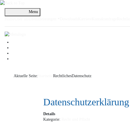
Menu
Home
Über uns
Dienstleistungen
Downloads
Karriere
Kontaktanfrage
Rechtli
Aktuelle Seite:
Startseite
Rechtliches
Datenschutz
Datenschutzerklärun
Details
Kategorie:
Recht und Pflicht